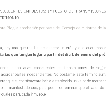
 SIGUIENTES IMPUESTOS: IMPUESTO DE TRANSMISIONES
ATRIMONIO.
te Blog la aprobación por parte del Consejo de Ministros de la 
a, hay una que resulta de especial interés y que queremos am
iarias que tengan lugar a partir del día 1 de enero del p
ciones inmobiliarias consistentes en transmisiones de s
 acordar partes independientes. No obstante, este término suma
erar que el contribuyente había establecido un valor de mercado
habían manifestado que, para poder determinar que el valor de 
viduales para cada inmueble.