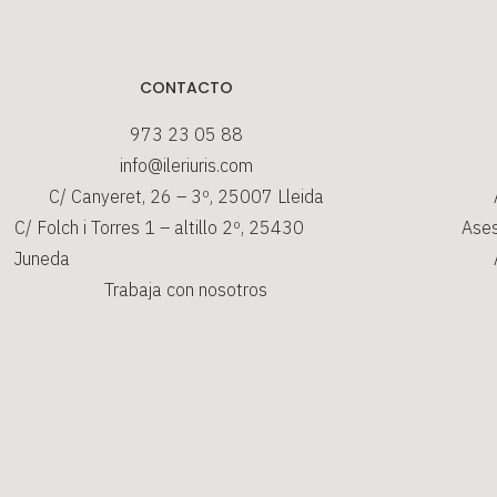
CONTACTO
973 23 05 88
info@ileriuris.com
C/ Canyeret, 26 – 3º, 25007 Lleida
C/ Folch i Torres 1 – altillo 2º, 25430
Ases
Juneda
Trabaja con nosotros