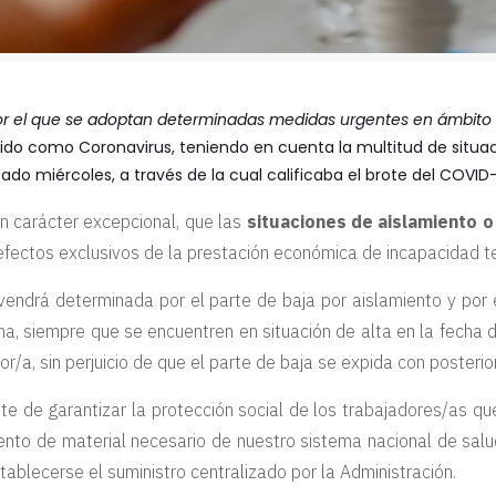
por el que se adoptan determinadas medidas urgentes en ámbito 
ocido como Coronavirus, teniendo en cuenta la multitud de situa
sado miércoles, a través de la cual calificaba el brote del COV
on carácter excepcional, que las
situaciones de aislamiento o
s efectos exclusivos de la prestación económica de incapacidad 
 vendrá determinada por el parte de baja por aislamiento y por
na, siempre que se encuentren en situación de alta en la fecha
r/a, sin perjuicio de que el parte de baja se expida con posterio
e de garantizar la protección social de los trabajadores/as q
iento de material necesario de nuestro sistema nacional de sa
ablecerse el suministro centralizado por la Administración.