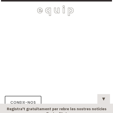
equip
La nostra meta consisteix a aconseguir que els
nostres serveis suposin la màxima satisfacció del
client, per la qual cosa el millor agraïment al nostre
treball el constitueix l’assoliment d’aquest objectiu. En
aquest sentit, ens esforcem diàriament en la millora
del nostre servei, prestant especial atenció a la
constant preparació del nostre equip de professionals
i creant infraestructures que permetin millorar la
nostra relació habitual amb els clients.
▼
CONEIX-NOS
Registra't gratuïtament per rebre les nostres notícies