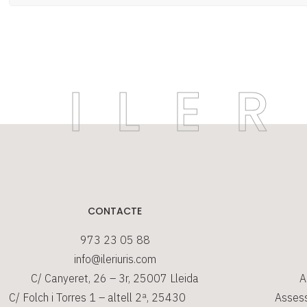
CONTACTE
973 23 05 88
info@ileriuris.com
C/ Canyeret, 26 – 3r, 25007 Lleida
A
C/ Folch i Torres 1 – altell 2ª, 25430
Assess